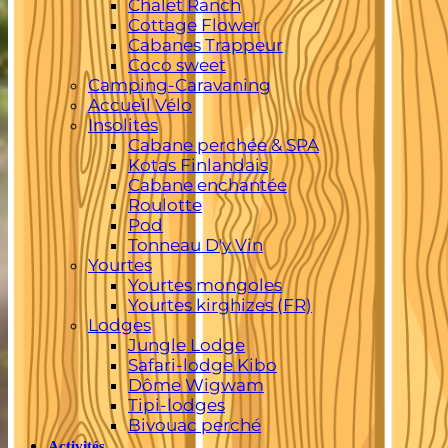
Chalet Ranch
Cottage Flower
Cabanes Trappeur
Coco sweet
Camping-Caravaning
Accueil Vélo
Insolites
Cabane perchée & SPA
Kotas Finlandais
Cabane enchantée
Roulotte
Pod
Tonneau D'y Vin
Yourtes
Yourtes mongoles
Yourtes kirghizes (FR)
Lodges
Jungle Lodge
Safari-lodge Kibo
Dôme Wigwam
Tipi-lodges
Bivouac perché
Activités