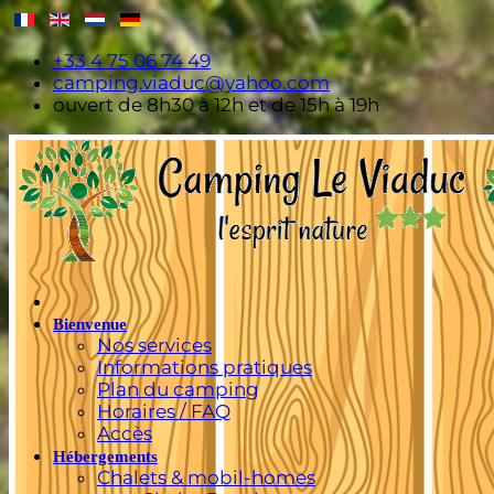
+33 4 75 06 74 49
camping.viaduc@yahoo.com
ouvert de 8h30 à 12h et de 15h à 19h
Bienvenue
Nos services
Informations pratiques
Plan du camping
Horaires / FAQ
Accès
Hébergements
Chalets & mobil-homes