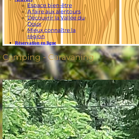
Espace bien-être
A faire aux alentours
Découvrir la Vallée du
Doux
Mieux connaître la
région
Réservation en ligne
Camping - Caravaning