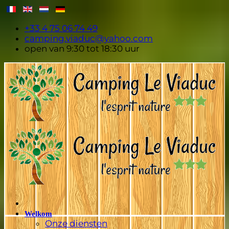
+33 4 75 06 74 49
camping.viaduc@yahoo.com
open van 9:30 tot 18:30 uur
Welkom
Onze diensten