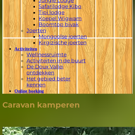
Jungle Lodge
Safarilodge Kibo
Tipi lodge
Koepel Wigwam
Boomtop bivak
Joerten
Mongoolse joerten
Kirgizische joerten
Activiteiten
Wellnessruimte
Activiteiten in de buurt
De Doux Vallei
ontdekken
Het gebied beter
kennen
Online boeking
Caravan kamperen