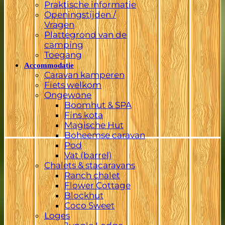
Praktische informatie
Openingstijden /
Vragen
Plattegrond van de
camping
Toegang
Accommodatie
Caravan kamperen
Fiets welkom
Ongewone
Boomhut & SPA
Fins kota
Magische Hut
Boheemse caravan
Pod
Vat (barrel)
Chalets & stacaravans
Ranch chalet
Flower Cottage
Blockhut
Coco Sweet
Loges