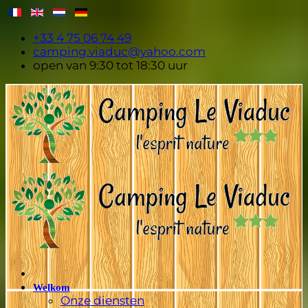
+33 4 75 06 74 49
camping.viaduc@yahoo.com
open van 9:30 tot 18:30 uur
Welkom
Onze diensten