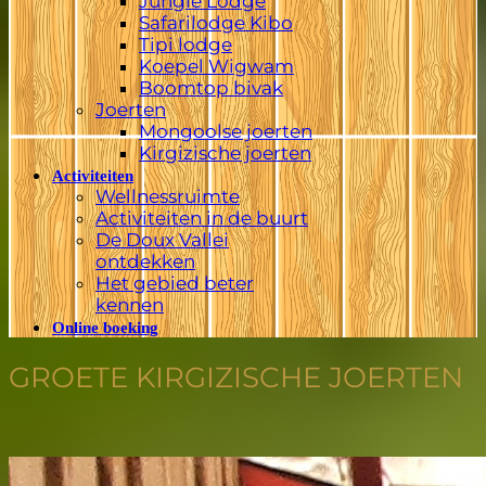
Jungle Lodge
Safarilodge Kibo
Tipi lodge
Koepel Wigwam
Boomtop bivak
Joerten
Mongoolse joerten
Kirgizische joerten
Activiteiten
Wellnessruimte
Activiteiten in de buurt
De Doux Vallei
ontdekken
Het gebied beter
kennen
Online boeking
GROETE KIRGIZISCHE JOERTEN