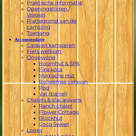
Praktische informatie
Openingstijden /
Vragen
Plattegrond van de
camping
Toegang
Accommodatie
Caravan kamperen
Fiets welkom
Ongewone
Boomhut & SPA
Fins kota
Magische Hut
Boheemse caravan
Pod
Vat (barrel)
Chalets & stacaravans
Ranch chalet
Flower Cottage
Blockhut
Coco Sweet
Loges